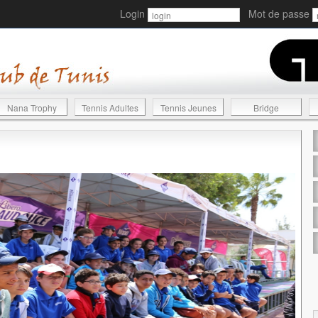
Login
Mot de passe
Nana Trophy
Tennis Adultes
Tennis Jeunes
Bridge