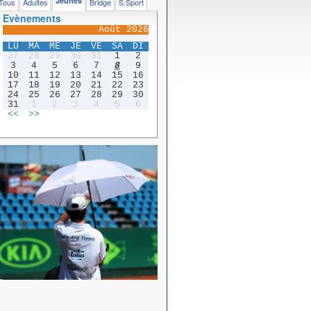
Jeunes
Tous
Adultes
Bridge
S.Sport
Evènements
Août 2026
LU
MA
ME
JE
VE
SA
DI
27
28
29
30
31
1
2
3
4
5
6
7
8
9
10
11
12
13
14
15
16
17
18
19
20
21
22
23
24
25
26
27
28
29
30
31
1
2
3
4
5
6
<<
>>