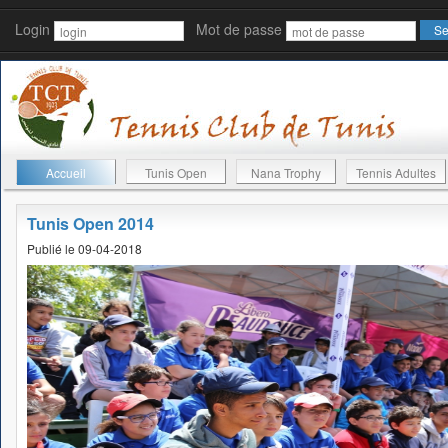
Login
Mot de passe
Accueil
Tunis Open
Nana Trophy
Tennis Adultes
Tunis Open 2014
Publié le 09-04-2018