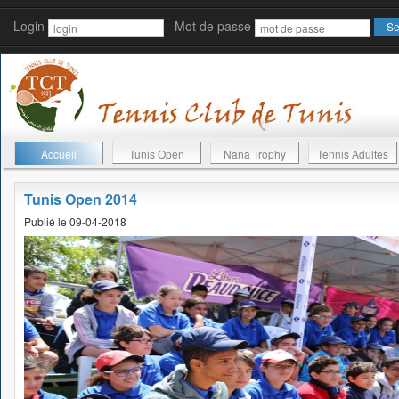
Login
Mot de passe
Accueil
Tunis Open
Nana Trophy
Tennis Adultes
Tunis Open 2014
Publié le 09-04-2018