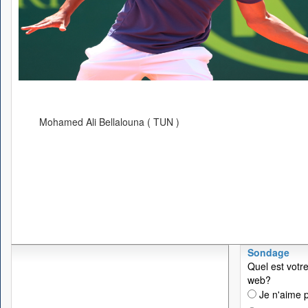
Mohamed Ali Bellalouna ( TUN )
Sondage
Quel est votre
web?
Je n'aime p