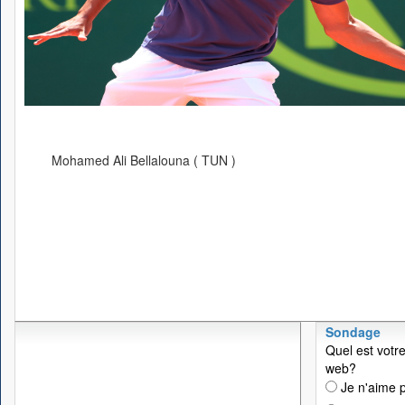
Mohamed Ali Bellalouna ( TUN )
Sondage
Quel est votre
web?
Je n'aime p