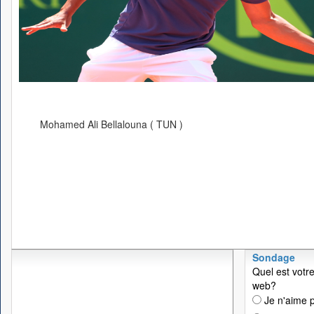
Mohamed Ali Bellalouna ( TUN )
Sondage
Quel est votre
web?
Je n'aime p