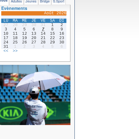
Tous
Adultes
Jeunes
Bridge
S.Sport
Evènements
Août 2026
LU
MA
ME
JE
VE
SA
DI
27
28
29
30
31
1
2
3
4
5
6
7
8
9
10
11
12
13
14
15
16
17
18
19
20
21
22
23
24
25
26
27
28
29
30
31
1
2
3
4
5
6
<<
>>