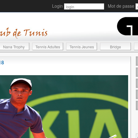
Login
Mot de passe
Nana Trophy
Tennis Adultes
Tennis Jeunes
Bridge
18