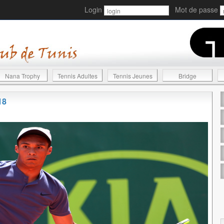
Login
Mot de passe
Nana Trophy
Tennis Adultes
Tennis Jeunes
Bridge
18