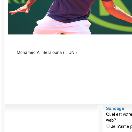
Mohamed Ali Bellalouna ( TUN )
Sondage
Quel est votre
web?
Je n'aime p