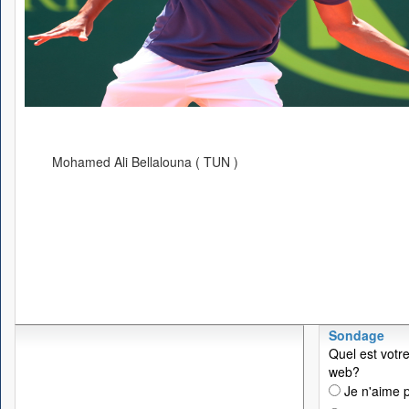
Mohamed Ali Bellalouna ( TUN )
Sondage
Quel est votre
web?
Je n'aime p