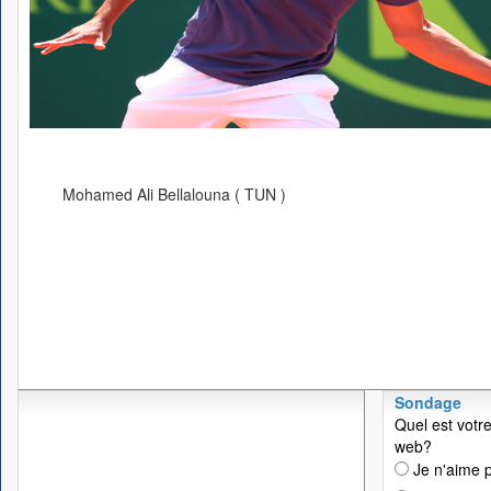
Mohamed Ali Bellalouna ( TUN )
Sondage
Quel est votre
web?
Je n'aime p