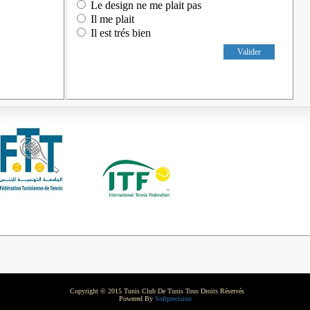
Le design ne me plait pas
Il me plait
Il est trés bien
Valider
Copyright © 2015 Tunis Club De Tunis Tous Droits Réservés
Powered By
Softprecision