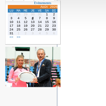
Evènements
Août 2026
LU
MA
ME
JE
VE
SA
DI
27
28
29
30
31
1
2
3
4
5
6
7
8
9
10
11
12
13
14
15
16
17
18
19
20
21
22
23
24
25
26
27
28
29
30
31
1
2
3
4
5
6
<<
>>