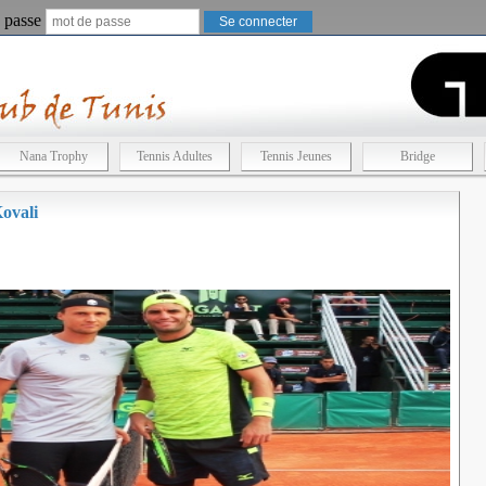
 passe
Nana Trophy
Tennis Adultes
Tennis Jeunes
Bridge
ovali