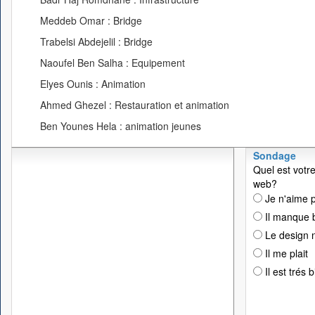
Meddeb Omar : Bridge
Trabelsi Abdejelil : Bridge
Naoufel Ben Salha : Equipement
Elyes Ounis : Animation
Ahmed Ghezel : Restauration et animation
Ben Younes Hela : animation jeunes
Sondage
Quel est votre
web?
Je n'aime p
Il manque 
Le design n
Il me plait
Il est trés 