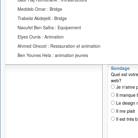
Meddeb Omar : Bridge
Trabelsi Abdejelil : Bridge
Naoufel Ben Salha : Equipement
Elyes Ounis : Animation
Ahmed Ghezel : Restauration et animation
Ben Younes Hela : animation jeunes
Sondage
Quel est votre
web?
Je n'aime p
Il manque 
Le design n
Il me plait
Il est trés 