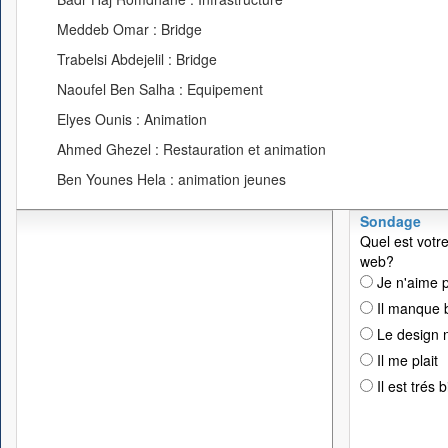
Meddeb Omar : Bridge
Trabelsi Abdejelil : Bridge
Naoufel Ben Salha : Equipement
Elyes Ounis : Animation
Ahmed Ghezel : Restauration et animation
Ben Younes Hela : animation jeunes
Sondage
Quel est votre
web?
Je n'aime p
Il manque 
Le design n
Il me plait
Il est trés 