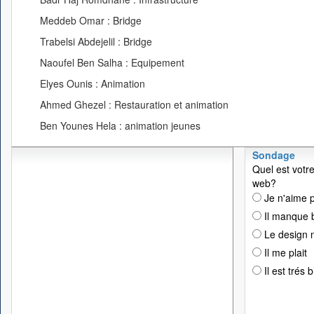
Meddeb Omar : Bridge
Trabelsi Abdejelil : Bridge
Naoufel Ben Salha : Equipement
Elyes Ounis : Animation
Ahmed Ghezel : Restauration et animation
Ben Younes Hela : animation jeunes
Sondage
Quel est votre
web?
Je n'aime p
Il manque 
Le design n
Il me plait
Il est trés 