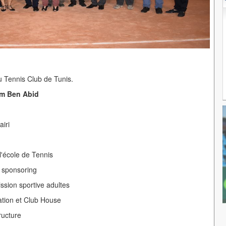
 Tennis Club de Tunis.
im Ben Abid
airi
'école de Tennis
u sponsoring
sion sportive adultes
ation et Club House
ructure