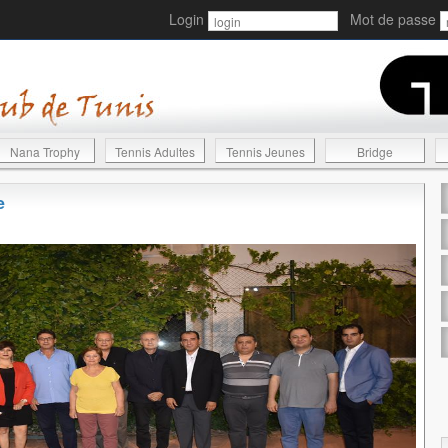
Login
Mot de passe
Nana Trophy
Tennis Adultes
Tennis Jeunes
Bridge
e