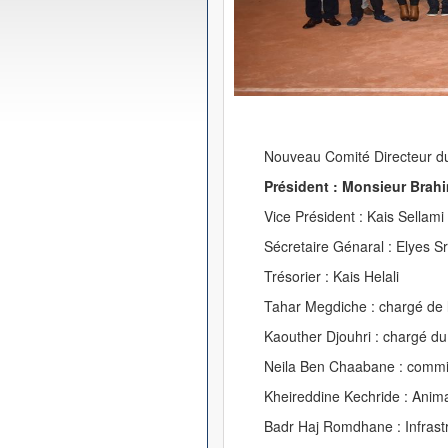
Nouveau Comité Directeur du
Président : Monsieur Brah
Vice Président : Kais Sellami
Sécretaire Génaral : Elyes Sr
Trésorier : Kais Helali
Tahar Megdiche : chargé de l
Kaouther Djouhri : chargé d
Neila Ben Chaabane : commis
Kheireddine Kechride : Anim
Badr Haj Romdhane : Infrast