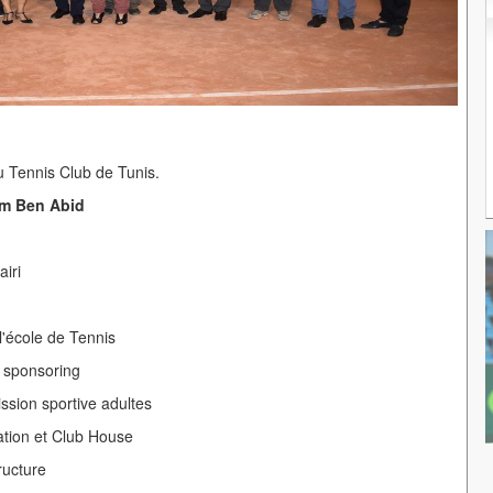
 Tennis Club de Tunis.
im Ben Abid
airi
'école de Tennis
u sponsoring
sion sportive adultes
ation et Club House
ructure