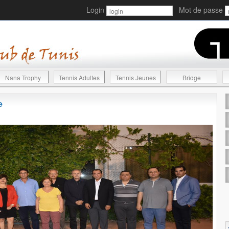
Login
Mot de passe
Nana Trophy
Tennis Adultes
Tennis Jeunes
Bridge
e