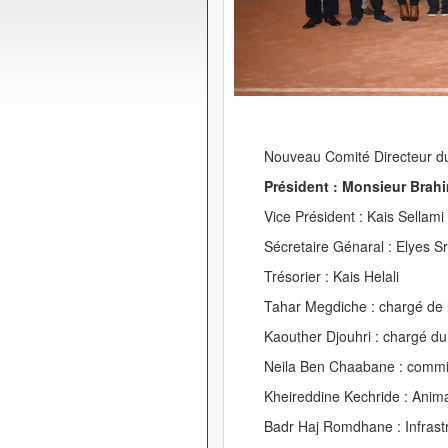
Nouveau Comité Directeur du
Président : Monsieur Brah
Vice Président : Kais Sellami
Sécretaire Génaral : Elyes Sr
Trésorier : Kais Helali
Tahar Megdiche : chargé de l
Kaouther Djouhri : chargé d
Neila Ben Chaabane : commis
Kheireddine Kechride : Anim
Badr Haj Romdhane : Infrast