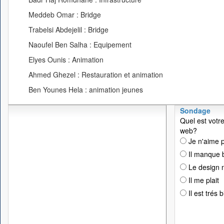
Meddeb Omar : Bridge
Trabelsi Abdejelil : Bridge
Naoufel Ben Salha : Equipement
Elyes Ounis : Animation
Ahmed Ghezel : Restauration et animation
Ben Younes Hela : animation jeunes
Sondage
Quel est votre
web?
Je n'aime p
Il manque 
Le design n
Il me plait
Il est trés 