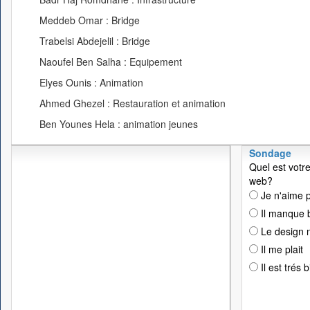
Meddeb Omar : Bridge
Trabelsi Abdejelil : Bridge
Naoufel Ben Salha : Equipement
Elyes Ounis : Animation
Ahmed Ghezel : Restauration et animation
Ben Younes Hela : animation jeunes
Sondage
Quel est votre
web?
Je n'aime p
Il manque 
Le design n
Il me plait
Il est trés 