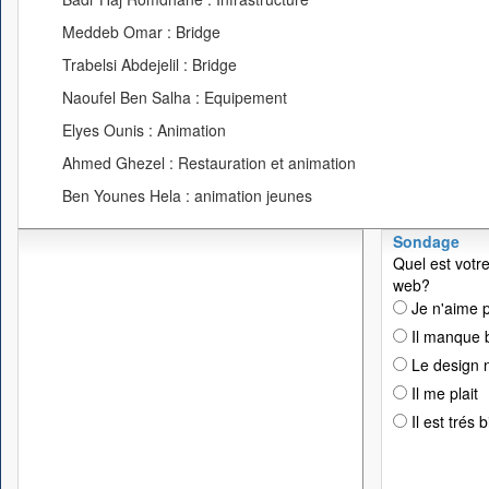
Meddeb Omar : Bridge
Trabelsi Abdejelil : Bridge
Naoufel Ben Salha : Equipement
Elyes Ounis : Animation
Ahmed Ghezel : Restauration et animation
Ben Younes Hela : animation jeunes
Sondage
Quel est votre
web?
Je n'aime p
Il manque 
Le design n
Il me plait
Il est trés 