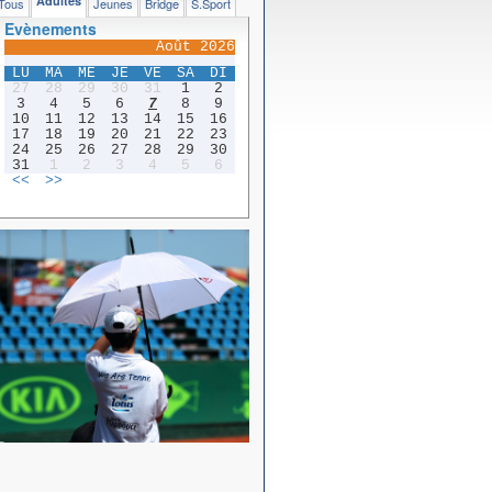
Adultes
Tous
Jeunes
Bridge
S.Sport
Evènements
Août 2026
LU
MA
ME
JE
VE
SA
DI
27
28
29
30
31
1
2
3
4
5
6
7
8
9
10
11
12
13
14
15
16
17
18
19
20
21
22
23
24
25
26
27
28
29
30
31
1
2
3
4
5
6
<<
>>