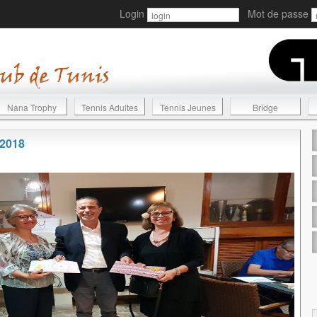
Login
Mot de passe
Nana Trophy
Tennis Adultes
Tennis Jeunes
Bridge
 2018