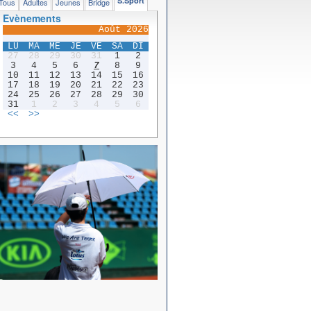
S.Sport
Tous
Adultes
Jeunes
Bridge
Evènements
Août 2026
LU
MA
ME
JE
VE
SA
DI
27
28
29
30
31
1
2
3
4
5
6
7
8
9
10
11
12
13
14
15
16
17
18
19
20
21
22
23
24
25
26
27
28
29
30
31
1
2
3
4
5
6
<<
>>