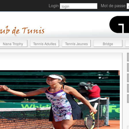
Login
Mot de passe
Nana Trophy
Tennis Adultes
Tennis Jeunes
Bridge