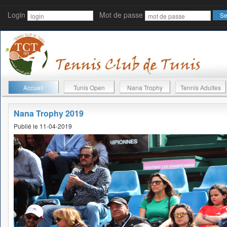
Login
Mot de passe
Accueil
Tunis Open
Nana Trophy
Tennis Adultes
Nana Trophy 2019
Publié le 11-04-2019