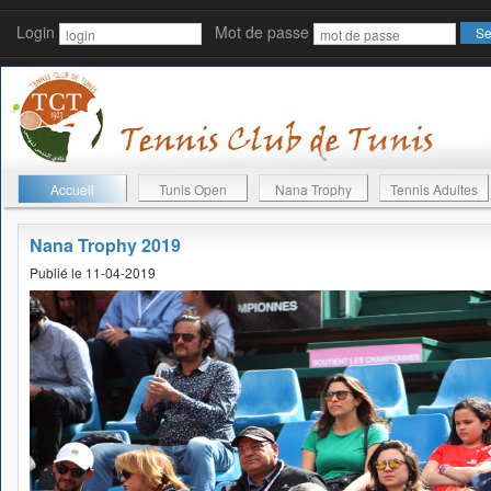
Login
Mot de passe
Accueil
Tunis Open
Nana Trophy
Tennis Adultes
Nana Trophy 2019
Publié le 11-04-2019