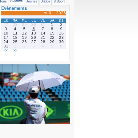
Adultes
Tous
Jeunes
Bridge
S.Sport
Evènements
Août 2026
LU
MA
ME
JE
VE
SA
DI
27
28
29
30
31
1
2
3
4
5
6
7
8
9
10
11
12
13
14
15
16
17
18
19
20
21
22
23
24
25
26
27
28
29
30
31
1
2
3
4
5
6
<<
>>