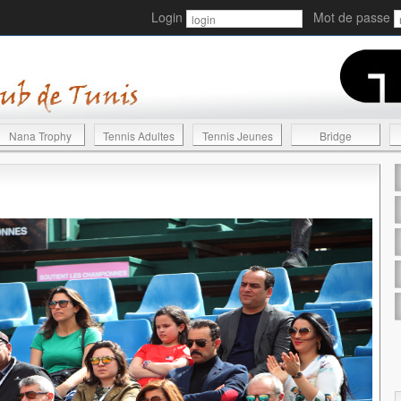
Login
Mot de passe
Nana Trophy
Tennis Adultes
Tennis Jeunes
Bridge