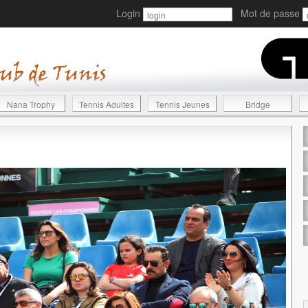
Login
Mot de passe
Nana Trophy
Tennis Adultes
Tennis Jeunes
Bridge