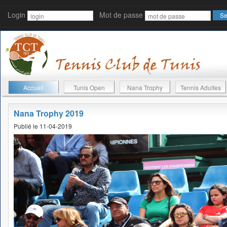
Login
Mot de passe
Accueil
Tunis Open
Nana Trophy
Tennis Adultes
Nana Trophy 2019
Publié le 11-04-2019