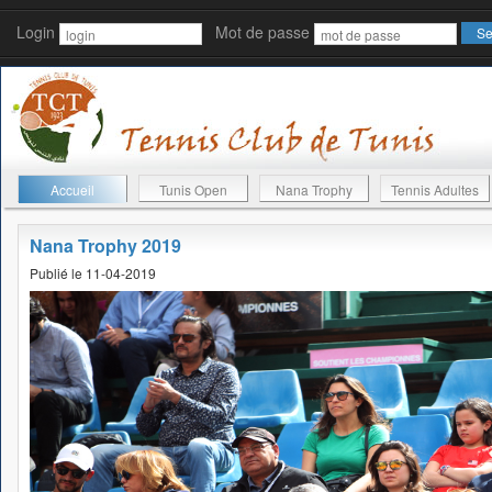
Login
Mot de passe
Accueil
Tunis Open
Nana Trophy
Tennis Adultes
Nana Trophy 2019
Publié le 11-04-2019