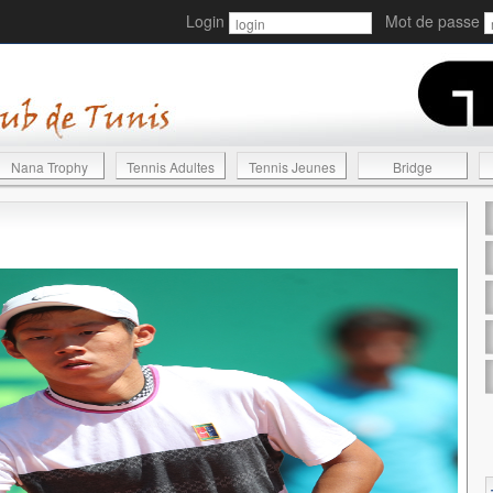
Login
Mot de passe
Nana Trophy
Tennis Adultes
Tennis Jeunes
Bridge