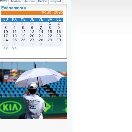
Tous
Adultes
Jeunes
Bridge
S.Sport
Evènements
Août 2026
LU
MA
ME
JE
VE
SA
DI
27
28
29
30
31
1
2
3
4
5
6
7
8
9
10
11
12
13
14
15
16
17
18
19
20
21
22
23
24
25
26
27
28
29
30
31
1
2
3
4
5
6
<<
>>