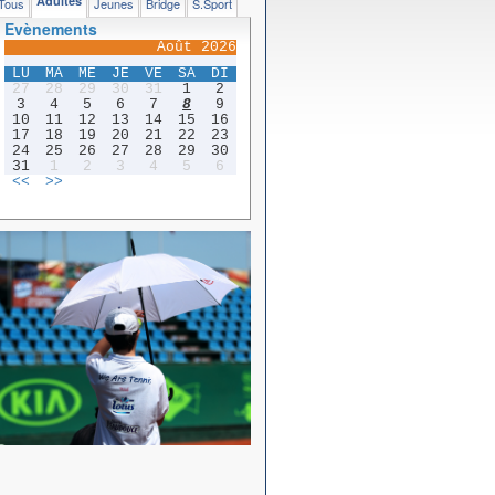
Adultes
Tous
Jeunes
Bridge
S.Sport
Evènements
Août 2026
LU
MA
ME
JE
VE
SA
DI
27
28
29
30
31
1
2
3
4
5
6
7
8
9
10
11
12
13
14
15
16
17
18
19
20
21
22
23
24
25
26
27
28
29
30
31
1
2
3
4
5
6
<<
>>