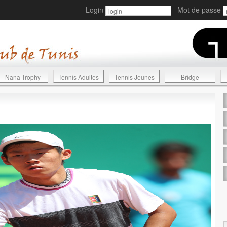
Login
Mot de passe
Nana Trophy
Tennis Adultes
Tennis Jeunes
Bridge