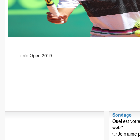
Tunis Open 2019
Sondage
Quel est votre
web?
Je n'aime p