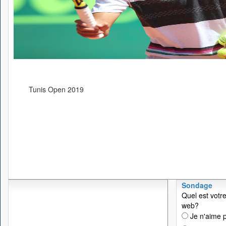
Tunis Open 2019
Sondage
Quel est votre
web?
Je n'aime p