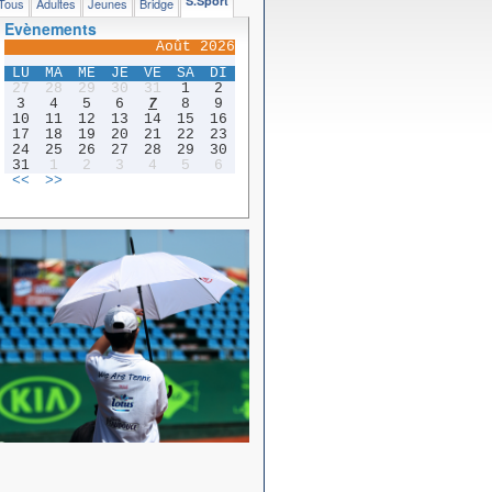
S.Sport
Tous
Adultes
Jeunes
Bridge
Evènements
Août 2026
LU
MA
ME
JE
VE
SA
DI
27
28
29
30
31
1
2
3
4
5
6
7
8
9
10
11
12
13
14
15
16
17
18
19
20
21
22
23
24
25
26
27
28
29
30
31
1
2
3
4
5
6
<<
>>