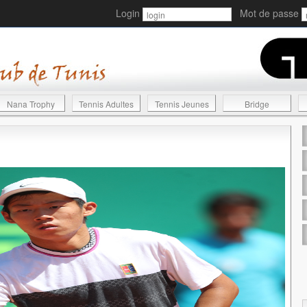
Login
Mot de passe
Nana Trophy
Tennis Adultes
Tennis Jeunes
Bridge