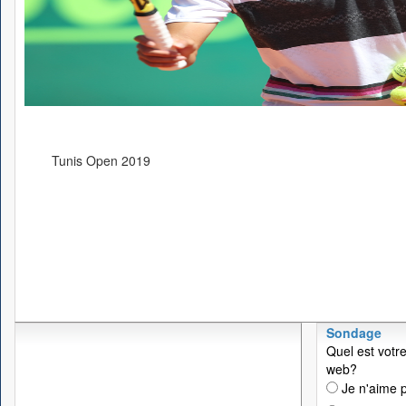
Tunis Open 2019
Sondage
Quel est votre
web?
Je n'aime p