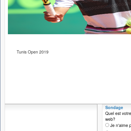
Tunis Open 2019
Sondage
Quel est votre
web?
Je n'aime p