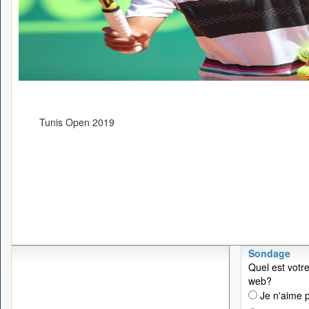
Tunis Open 2019
Sondage
Quel est votre
web?
Je n'aime p