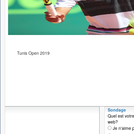
Tunis Open 2019
Sondage
Quel est votre
web?
Je n'aime p