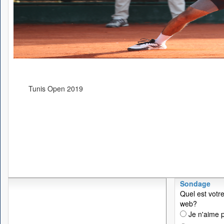
Tunis Open 2019
Sondage
Quel est votre
web?
Je n'aime p