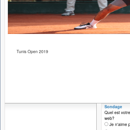
Tunis Open 2019
Sondage
Quel est votre
web?
Je n'aime p