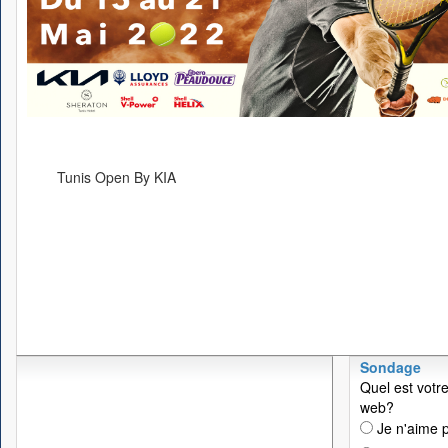
Tunis Open By KIA
Sondage
Quel est votre
web?
Je n'aime p