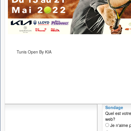
Tunis Open By KIA
Sondage
Quel est votre
web?
Je n'aime p