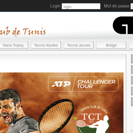
Login
Mot de passe
Nana Trophy
Tennis Adultes
Tennis Jeunes
Bridge