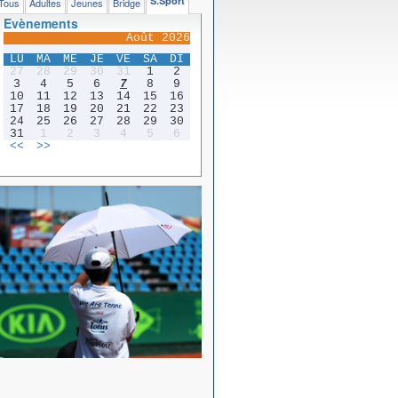
S.Sport
Tous
Adultes
Jeunes
Bridge
Evènements
Août 2026
LU
MA
ME
JE
VE
SA
DI
27
28
29
30
31
1
2
3
4
5
6
7
8
9
10
11
12
13
14
15
16
17
18
19
20
21
22
23
24
25
26
27
28
29
30
31
1
2
3
4
5
6
<<
>>