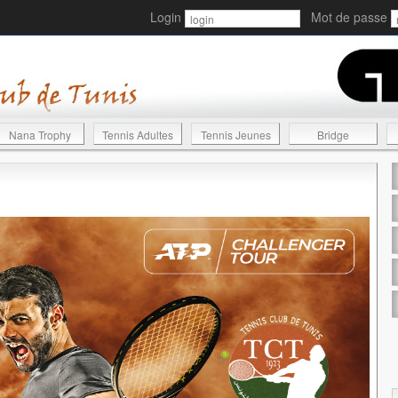
Login
Mot de passe
Nana Trophy
Tennis Adultes
Tennis Jeunes
Bridge