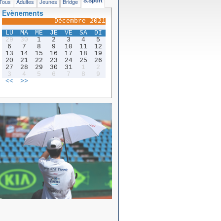
S.Sport
Tous
Adultes
Jeunes
Bridge
Evènements
Décembre 2021
LU
MA
ME
JE
VE
SA
DI
29
30
1
2
3
4
5
6
7
8
9
10
11
12
13
14
15
16
17
18
19
20
21
22
23
24
25
26
27
28
29
30
31
1
2
3
4
5
6
7
8
9
<<
>>