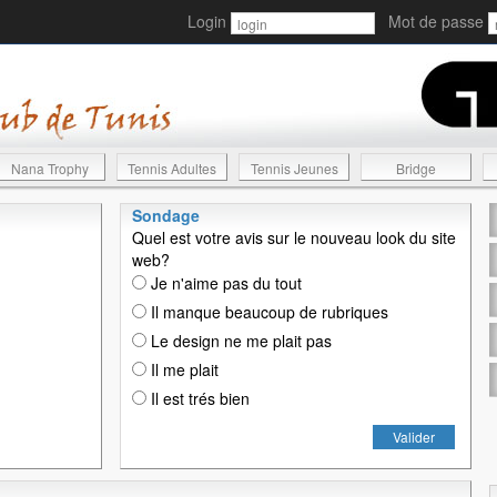
Login
Mot de passe
Nana Trophy
Tennis Adultes
Tennis Jeunes
Bridge
Sondage
Quel est votre avis sur le nouveau look du site
web?
Je n'aime pas du tout
Il manque beaucoup de rubriques
Le design ne me plait pas
Il me plait
Il est trés bien
Valider