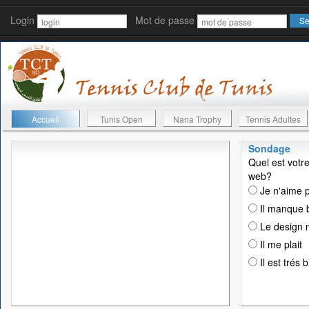
Login
Mot de passe
Accueil
Tunis Open
Nana Trophy
Tennis Adultes
Sondage
Quel est votre
web?
Je n'aime p
Il manque 
Le design n
Il me plait
Il est trés 