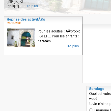
jhkljkljkl
ghjkjklljk...
Lire plus
Reprise des activitÃ©s
26-10-2008
Pour les adultes : AÃ©robic
, STEP... Pour les enfants :
KaratÃ©...
Lire plus
Sondage
Quel est votre
web?
Je n'aime p
Il manque 