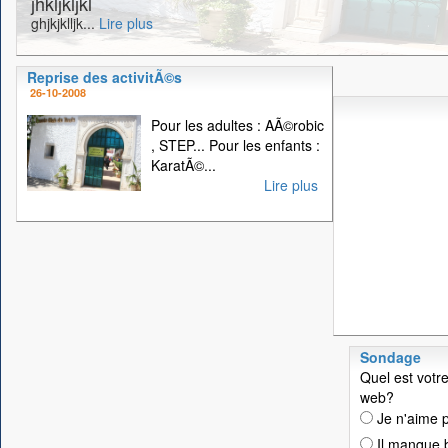
jhkljkljkl
ghjkjklljk...
Lire plus
Reprise des activitÃ©s
26-10-2008
Pour les adultes : AÃ©robic
, STEP... Pour les enfants :
KaratÃ©...
Lire plus
Sondage
Quel est votre
web?
Je n'aime p
Il manque 