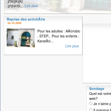
jhkljkljkl
ghjkjklljk...
Lire plus
Reprise des activitÃ©s
26-10-2008
Pour les adultes : AÃ©robic
, STEP... Pour les enfants :
KaratÃ©...
Lire plus
Sondage
Quel est votre
web?
Je n'aime p
Il manque 